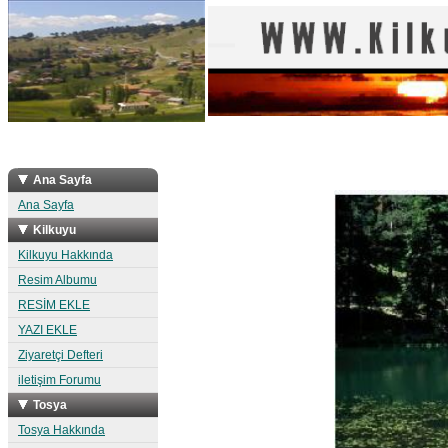
Ana Sayfa
Ana Sayfa
Kilkuyu
Kilkuyu Hakkında
Resim Albumu
RESİM EKLE
YAZI EKLE
Ziyaretçi Defteri
iletişim Forumu
Tosya
Tosya Hakkında