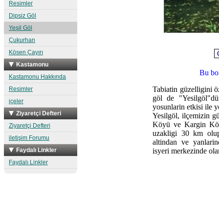
Resimler
Dipsiz Göl
Yeşil Göl
Çukurhan
Kösen Çayırı
Kastamonu
Bu bol
Kastamonu Hakkında
Tabiatin güzelligini 
Resimler
göl de "Yesilgöl"dü
içeler
yosunla­rin etkisi ile
Ziyaretçi Defteri
Yesilgöl, ilçemizin 
Köyü ve Kargin Köyün
Ziyaretçi Defteri
uzakligi 30 km olup
iletişim Forumu
altindan ve yan­lar
Faydalı Linkler
isyeri merkezinde ola
Faydalı Linkler